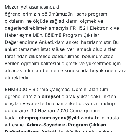
Mezuniyet aşamasındaki
öğrencilerimizin bölümümüzün lisans program
çıktılarını ne ölçüde sağladıklarını ölçmek ve
değerlendirebilmek amacıyla FR-1521-Elektronik ve
Haberleşme Müh. Bölümü Program Çıktıları
Değerlendirme Anketi.xlsm anketi hazırlanmıştır. Bu
anket tamamen istatistiksel veri amaçlı olup sizler
tarafından dikkatlice doldurulması bölümümüzde
verilen öğrenim kalitesini ölçmek ve yükseltmek için
atılacak adımları belirleme konusunda büyük önem arz
etmektedir.
EHM9000 – Bitirme Çalışması Dersini alan tüm
öğrencilerimizin
bireysel
olarak yukarıdaki linkten
ulaşılan veya ekte bulunan anket dosyasını indirip
doldurarak 30 Haziran 2026 Cuma gününe
kadar
ehmprojekomisyonu@yildiz.edu.tr
e-posta
adresine
Adınız-Soyadınız-Program Çıktıları
Değerlendirme Anketi
başlığı ile göndermelerini