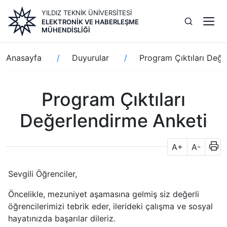
Ana
YILDIZ TEKNİK ÜNİVERSİTESİ
içeriğe
ELEKTRONIK VE HABERLEŞME
atla
MÜHENDISLIĞI
Sayfa
Anasayfa
Duyurular
Program Çıktıları Değe
yolu
Program Çıktıları
Değerlendirme Anketi
A+
A-
Sevgili Öğrenciler,
Öncelikle, mezuniyet aşamasına gelmiş siz değerli
öğrencilerimizi tebrik eder, ilerideki çalışma ve sosyal
hayatınızda başarılar dileriz.