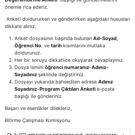
önemle rica ederiz.
Anketi doldururken ve gönderirken aşağıdaki hususları
dikkate alınız.
Anket dosyasının başında bulunan
Ad-Soyad,
Öğrenci No
. ve
tarih
kısımlarını mutlaka
doldurunuz.
Her bir soruyu dikkatlice okuyarak cevaplayınız.
Dosya ismini
öğrenci numaranız-Adınız-
Soyadınız
şeklinde değiştiriniz.
Dosyayı yukarıda bahsedilen adrese
Adınız
Soyadınız-Program Çıktıları Anketi
e-posta
başlığı ile gönderiniz.
Başarı ve esenlikler dilekleriz,
Bitirme Çalışması Komisyonu
fr-1521-elektronik-ve-haberlesme-muh_-bolumu-program-