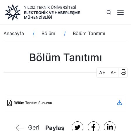
Ana
YILDIZ TEKNİK ÜNİVERSİTESİ
içeriğe
ELEKTRONIK VE HABERLEŞME
atla
MÜHENDISLIĞI
Sayfa
Anasayfa
Bölüm
Bölüm Tanıtımı
yolu
Bölüm Tanıtımı
A+
A-
Bölüm Tanıtım Sunumu
Geri
Paylaş