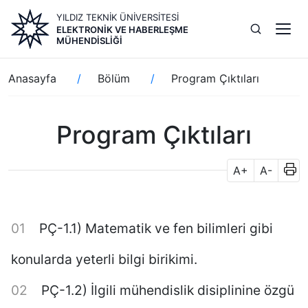
Ana
YILDIZ TEKNİK ÜNİVERSİTESİ
içeriğe
ELEKTRONIK VE HABERLEŞME
atla
MÜHENDISLIĞI
Sayfa
Anasayfa
Bölüm
Program Çıktıları
yolu
Program Çıktıları
A+
A-
PÇ-1.1) Matematik ve fen bilimleri gibi
konularda yeterli bilgi birikimi.
PÇ-1.2) İlgili mühendislik disiplinine özgü