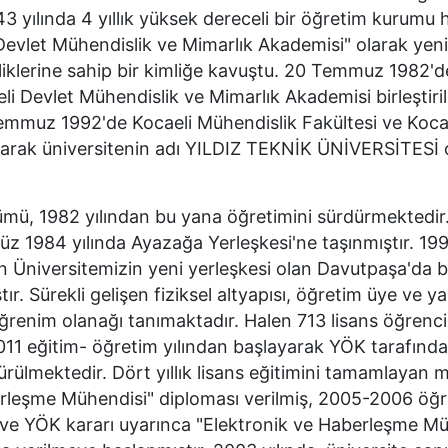
943 yılında 4 yıllık yüksek dereceli bir öğretim kurumu 
l Devlet Mühendislik ve Mimarlık Akademisi" olarak yen
eliklerine sahip bir kimliğe kavuştu. 20 Temmuz 1982'd
li Devlet Mühendislik ve Mimarlık Akademisi birleştiri
 Temmuz 1992'de Kocaeli Mühendislik Fakültesi ve Koca
ılarak üniversitenin adı YILDIZ TEKNİK ÜNİVERSİTESİ 
 1982 yılından bu yana öğretimini sürdürmektedir
z 1984 yılında Ayazağa Yerleşkesi'ne taşınmıştır. 199
 Üniversitemizin yeni yerleşkesi olan Davutpaşa'da b
r. Sürekli gelişen fiziksel altyapısı, öğretim üye ve ya
renim olanağı tanımaktadır. Halen 713 lisans öğrencisi
011 eğitim- öğretim yılından başlayarak YÖK tarafınd
ürülmektedir. Dört yıllık lisans eğitimini tamamlayan 
erleşme Mühendisi" diploması verilmiş, 2005-2006 öğ
si ve YÖK kararı uyarınca "Elektronik ve Haberleşme Mü