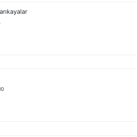
arıkayalar
4
10