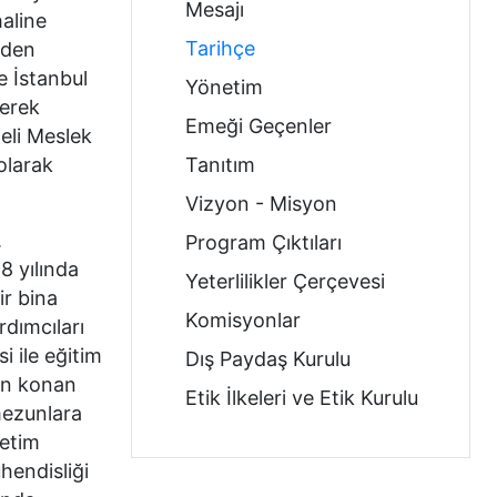
Mesajı
haline
Tarihçe
iden
e İstanbul
Yönetim
lerek
Emeği Geçenler
eli Meslek
olarak
Tanıtım
Vizyon - Misyon
.
Program Çıktıları
8 yılında
Yeterlilikler Çerçevesi
ir bina
Komisyonlar
rdımcıları
 ile eğitim
Dış Paydaş Kurulu
an konan
Etik İlkeleri ve Etik Kurulu
mezunlara
retim
hendisliği