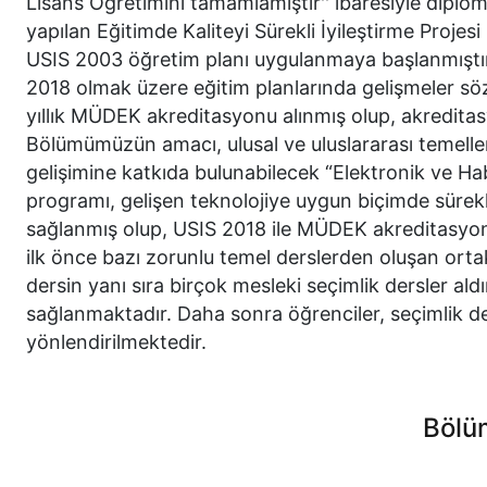
Lisans Öğretimini tamamlamıştır'' ibaresiyle diplom
yapılan Eğitimde Kaliteyi Sürekli İyileştirme Proje
USIS 2003 öğretim planı uygulanmaya başlanmıştır
2018 olmak üzere eğitim planlarında gelişmeler söz
yıllık MÜDEK akreditasyonu alınmış olup, akredita
Bölümümüzün amacı, ulusal ve uluslararası temeller
gelişimine katkıda bulunabilecek “Elektronik ve H
programı, gelişen teknolojiye uygun biçimde sürek
sağlanmış olup, USIS 2018 ile MÜDEK akreditasyonun
ilk önce bazı zorunlu temel derslerden oluşan ort
dersin yanı sıra birçok mesleki seçimlik dersler al
sağlanmaktadır. Daha sonra öğrenciler, seçimlik d
yönlendirilmektedir.
Bölü