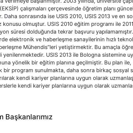
a verilmeye başlanmıştır. 2003 yılında, üniversite çap
si (EKSİP) çalışmaları çerçevesinde öğretim planı günce
. Daha sonrasında ise USIS 2010, USIS 2013 ve en s
 konusu olmuştur. USIS 2010 eğitim programı ile 2011
syon süresi dolduğunda tekrar başvuru yapılamamıştır
de elektronik ve haberleşme sanayilerinin hızlı teknol
aberleşme Mühendis”leri yetiştirmektir. Bu amaçla öğr
li yenilenmektedir. USIS 2013 ile Bologna sistemine u
a yönelik bir eğitim planına geçilmiştir. Bu plan ile,
ak bir program sunulmakta, daha sonra birkaç sosyal 
dırılarak kendi kariyer planlarına uygun olarak uzmanla
erslerle kendi kariyer planlarına uygun olarak uzman
m Başkanlarımız