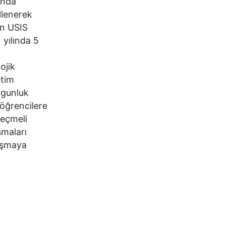
ında
llenerek
on USIS
 yılında 5
.
ojik
etim
ygunluk
 öğrencilere
seçmeli
şmaları
laşmaya