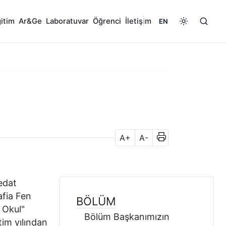
itim
Ar&Ge
Laboratuvar
Öğrenci
İletişim
EN
A+
A-
edat
afia Fen
BÖLÜM
k Okul"
Bölüm Başkanımızın
im yılından