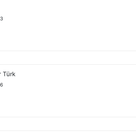
13
r Türk
16