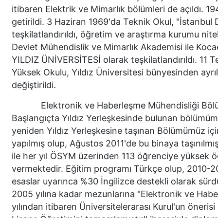
itibaren Elektrik ve Mimarlık bölümleri de açıldı. 1
getirildi. 3 Haziran 1969'da Teknik Okul, "İstanbu
teşkilatlandırıldı, öğretim ve araştırma kurumu nit
Devlet Mühendislik ve Mimarlık Akademisi ile Kocae
YILDIZ ÜNİVERSİTESİ olarak teşkilatlandırıldı. 11
Yüksek Okulu, Yıldız Üniversitesi bünyesinden ayr
değiştirildi.
Elektronik ve Haberleşme Mühendisliği Bölümü,
Başlangıçta Yıldız Yerleşkesinde bulunan bölümümü
yeniden Yıldız Yerleşkesine taşınan Bölümümüz için
yapılmış olup, Ağustos 2011'de bu binaya taşınılmıştı
ile her yıl ÖSYM üzerinden 113 öğrenciye yüksek öğ
vermektedir. Eğitim programı Türkçe olup, 2010-2
esaslar uyarınca %30 İngilizce destekli olarak sürd
2005 yılına kadar mezunlarına "Elektronik ve Hab
yılından itibaren Üniversitelerarası Kurul'un öneri