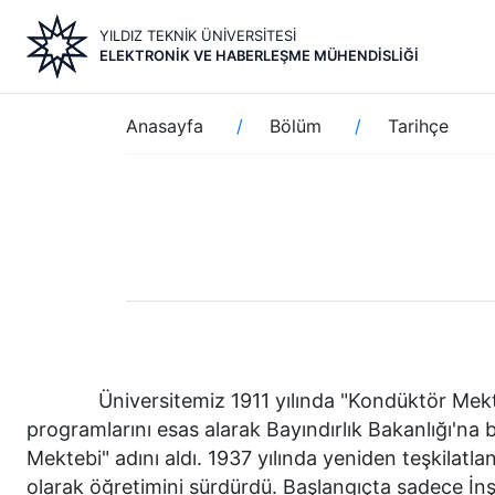
Ana
YILDIZ TEKNİK ÜNİVERSİTESİ
içeriğe
ELEKTRONIK VE HABERLEŞME MÜHENDISLIĞI
atla
Sayfa
Anasayfa
Bölüm
Tarihçe
yolu
Üniversitemiz 1911 yılında "Kondüktör Mektebi"
programlarını esas alarak Bayındırlık Bakanlığı'na 
Mektebi" adını aldı. 1937 yılında yeniden teşkilatla
olarak öğretimini sürdürdü. Başlangıçta sadece İn