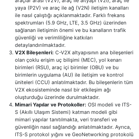
araçlar arası (V2V), araç ile altyapı (V2I), araç ile
yaya (P2V) ve araç ile ağ (V2N) iletişim kanalları
ile nasıl çalıştığı açıklanmaktadır. Farklı frekans
spektrumları (5.9 GHz, LTE, 3.5 GHz) üzerinden
sağlanan iletişimin önemi ve bu kanalların trafik
güvenliği ve verimliliğine katkıları
detaylandırılmaktadır.
V2X Bileşenleri:
C-V2X altyapısının ana bileşenleri
olan çoklu erişim uç bilişimi (MEC), yol kenarı
birimleri (RSU), araç içi birimler (OBU) ve bu
birimlerin uygulama (AU) ile iletişim ve kontrol
üniteleri (CCU) anlatılmaktadır. Bu bileşenlerin tüm
V2X ekosisteminde nasıl bir etkileşim ağı
oluşturduğu üzerinde durulmaktadır.
Mimari Yapılar ve Protokoller:
OSI modeli ve ITS-
S (Akıllı Ulaşım Sistemi) katman modeli gibi
mimari yapılar tanıtılmakta, veri transferi ve
güvenliğin nasıl sağlandığı anlatılmaktadır. Ayrıca,
ITS-S protokol yığını ve GeoNetworking protokolü