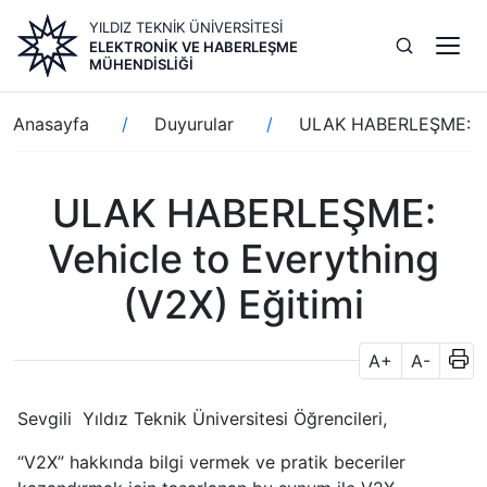
Ana
YILDIZ TEKNİK ÜNİVERSİTESİ
içeriğe
ELEKTRONIK VE HABERLEŞME
atla
MÜHENDISLIĞI
Sayfa
Anasayfa
Duyurular
ULAK HABERLEŞME: Veh
yolu
ULAK HABERLEŞME:
Vehicle to Everything
(V2X) Eğitimi
A+
A-
Sevgili Yıldız Teknik Üniversitesi Öğrencileri,
“V2X” hakkında bilgi vermek ve pratik beceriler