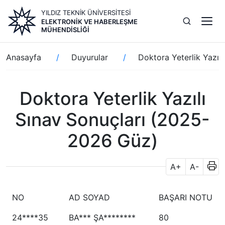
Ana
YILDIZ TEKNİK ÜNİVERSİTESİ
içeriğe
ELEKTRONIK VE HABERLEŞME
atla
MÜHENDISLIĞI
Sayfa
Anasayfa
Duyurular
Doktora Yeterlik Yazıl
yolu
Doktora Yeterlik Yazılı
Sınav Sonuçları (2025-
2026 Güz)
A+
A-
NO
AD SOYAD
BAŞARI NOTU
24****35
BA*** ŞA********
80