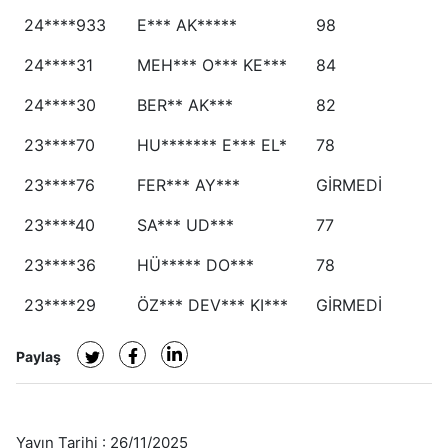
24****933
E*** AK*****
98
24****31
MEH*** O*** KE***
84
24****30
BER** AK***
82
23****70
HU******* E*** EL*
78
23****76
FER*** AY***
GİRMEDİ
23****40
SA*** UD***
77
23****36
HÜ***** DO***
78
23****29
ÖZ*** DEV*** KI***
GİRMEDİ
Paylaş
Yayın Tarihi :
26/11/2025