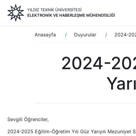
Ana
YILDIZ TEKNİK ÜNİVERSİTESİ
içeriğe
ELEKTRONIK VE HABERLEŞME MÜHENDISLIĞI
atla
Sayfa
Anasayfa
Duyurular
2024-2025
yolu
2024-202
Yar
Sevgili Öğrenciler,
2024-2025 Eğitim-Öğretim Yılı Güz Yarıyılı Mezuniyet Sın