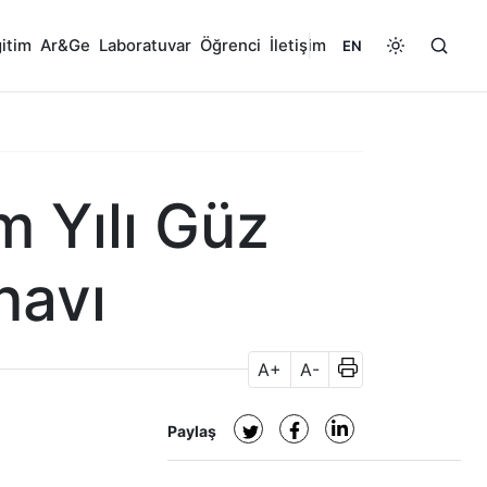
itim
Ar&Ge
Laboratuvar
Öğrenci
İletişim
EN
 Yılı Güz
navı
A+
A-
Paylaş